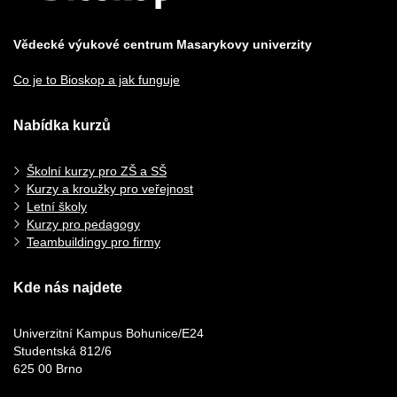
Vědecké výukové centrum Masarykovy univerzity
Co je to Bioskop a jak funguje
Nabídka kurzů
Školní kurzy pro ZŠ a SŠ
Kurzy a kroužky pro veřejnost
Letní školy
Kurzy pro pedagogy
Teambuildingy pro firmy
Kde nás najdete
Univerzitní Kampus Bohunice/E24
Studentská 812/6
625 00 Brno