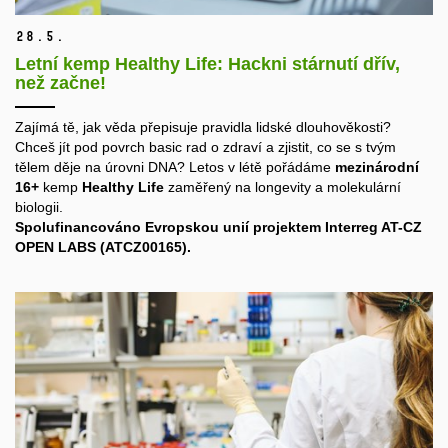
28.
5.
Letní kemp Healthy Life: Hackni stárnutí dřív,
než začne!
Zajímá tě, jak věda přepisuje pravidla lidské dlouhověkosti?
Chceš jít pod povrch basic rad o zdraví a zjistit, co se s tvým
tělem děje na úrovni DNA? Letos v létě pořádáme
mezinárodní
16+
kemp
Healthy Life
zaměřený na longevity a molekulární
biologii.
Spolufinancováno Evropskou unií projektem Interreg AT-CZ
OPEN LABS
(ATCZ00165).