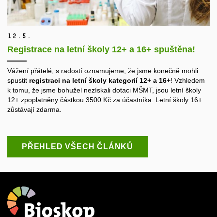
12.
5.
Registrace na letní školy 12+ a 16+ spuštěna!
Vážení přátelé, s radostí oznamujeme, že jsme konečně mohli
spustit
registraci na letní školy kategorií 12+ a 16+
! Vzhledem
k tomu, že jsme bohužel nezískali dotaci MŠMT, jsou letní školy
12+ zpoplatněny částkou 3500 Kč za účastníka. Letní školy 16+
zůstávají zdarma.
PŘEHLED VŠECH ČLÁNKŮ