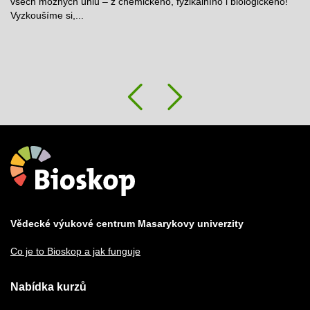
všech možných úhlů – z chemického, fyzikálního i biologického!
Vyzkoušíme si,...
Předchozí
Následu
Vědecké výukové centrum Masarykovy univerzity
Co je to Bioskop a jak funguje
Nabídka kurzů