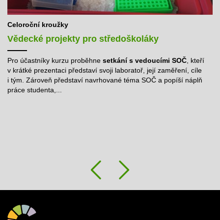
Celoroční kroužky
Vědecké projekty pro středoškoláky
Pro účastníky kurzu proběhne
setkání s vedoucími SOČ
, kteří
v krátké prezentaci představí svoji laboratoř, její zaměření, cíle
i tým. Zároveň představí navrhované téma SOČ a popíší náplň
práce studenta,...
Předchozí
Následu