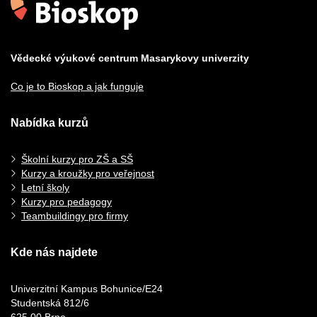
Vědecké výukové centrum Masarykovy univerzity
Co je to Bioskop a jak funguje
Nabídka kurzů
Školní kurzy pro ZŠ a SŠ
Kurzy a kroužky pro veřejnost
Letní školy
Kurzy pro pedagogy
Teambuildingy pro firmy
Kde nás najdete
Univerzitní Kampus Bohunice/E24
Studentská 812/6