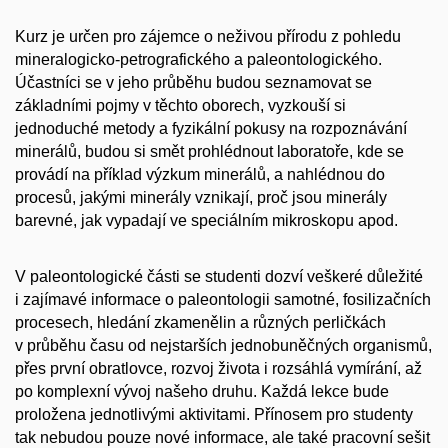
Kurz je určen pro zájemce o neživou přírodu z pohledu
mineralogicko-petrografického a paleontologického.
Účastníci se v jeho průběhu budou seznamovat se
základními pojmy v těchto oborech, vyzkouší si
jednoduché metody a fyzikální pokusy na rozpoznávání
minerálů, budou si smět prohlédnout laboratoře, kde se
provádí na příklad výzkum minerálů, a nahlédnou do
procesů, jakými minerály vznikají, proč jsou minerály
barevné, jak vypadají ve speciálním mikroskopu apod.
V paleontologické části se studenti dozví veškeré důležité
i zajímavé informace o paleontologii samotné, fosilizačních
procesech, hledání zkamenělin a různých perličkách
v průběhu času od nejstarších jednobuněčných organismů,
přes první obratlovce, rozvoj života i rozsáhlá vymírání, až
po komplexní vývoj našeho druhu. Každá lekce bude
proložena jednotlivými aktivitami. Přínosem pro studenty
tak nebudou pouze nové informace, ale také pracovní sešit