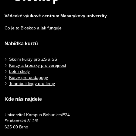
Vědecké výukové centrum Masarykovy univerzity
Co je to Bioskop a jak funguje
Nabídka kurzů
Školní kurzy pro ZŠ a SŠ
Kurzy a kroužky pro veřejnost
Letní školy
Kurzy pro pedagogy
Teambuildingy pro firmy
Kde nás najdete
Univerzitní Kampus Bohunice/E24
Studentská 812/6
625 00 Brno